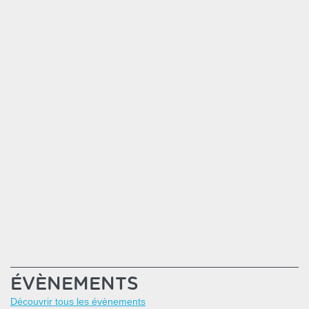
ski...
En savoir plus
MEDAILLE DE LA
JEUNESSE DES...
Félicitations à Joël Barre, Président de la Ligue de
ski Bretagne/Pays de la Loire qui a reçu la médaille
d'Argent de la Jeunesse, des Sports...
En savoir plus
ÉVÈNEMENTS
Découvrir tous les évènements